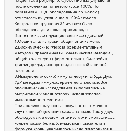
после окончания питьевого курса 100%. По
показаниям ЭПД (обследование по Фоллю)
отметилось их улучшение в 100% случаев.
Контрольная группа из 32 человек была
обследована до и после приема воды.
Выполнялись следующие виды исследований:
1.Общий анализ крови, общий анализ мочи.
2.Биохимические: глюкоза (ферментативным
методом), трансаминазы (кинетическим методом),
общий холестерин (ферментально), билирубин,
триглицериды, липопротеиды высокой и низкой
плотности.
3.Иммунологические: иммуноглобулины Уда, Дум,
УдУ методом иммуноферментного анализа.Все
биохимические исследования выполнялись на
американских анализаторах, использовались
импортные тест-системы.
При анализе полученных результатов отмечено
улучшение общеклинических анализов. Так, у двух
обследуемых в общем, анализе мочи уменьшилась
концентрация белка. Улучшились показатели в
формуле крови: увеличилось число лимфоцитов в