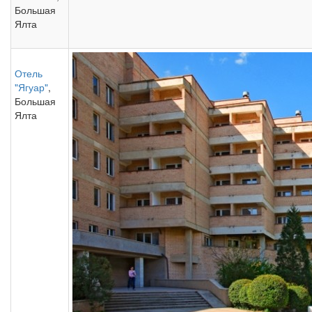
Большая
Ялта
Отель
"Ягуар"
,
Большая
Ялта