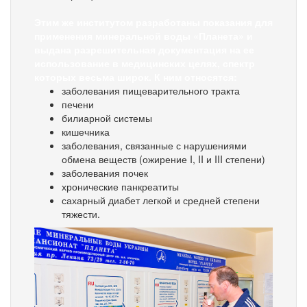
Этим же институтом разработаны показания для
применения минеральной воды «Планета» и
выдана разрешительная документация на ее
использование в медицинских целях, спектр
которых весьма широк. К ним относятся:
заболевания пищеварительного тракта
печени
билиарной системы
кишечника
заболевания, связанные с нарушениями
обмена веществ (ожирение I, II и III степени)
заболевания почек
хронические панкреатиты
сахарный диабет легкой и средней степени
тяжести.