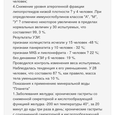
человек;
4.Снижение уровня атерогенной фракции
липопротеидов низкой плотности ? у 4 человек .При
определении иммуноглобулинов классов "А", "М",
"У" ? отмечено некоторое увеличение в пределах
нормальных величин у 30 испытуемых, что
составляет 99, 3 %.
Результаты УЗИ:
признаки холецистита исчезли у 15 человек -48 %;
признаки панкреатита у 10 человек - 32 %;
признаки МКБ и пиелонефрита - 7 человек ? 22 %;
без динамики УЗИ у 6 человек- 19 %.
Проводился контроль изменения веса испытуемых.
Наблюдалась тенденция к его уменьшению. У 28
человек, что составило 87 %, как правило, масса
тела уменьшилась на 10 %.
Показания к применению минеральной воды
"Планета"
1.Заболевания желудка: хронические гастриты со
сниженной секреторной и кислотообразующей
функцией желудка -200 мл температуры 40°, за 20
минут до еды три раза в день; хронические гастриты
с сохраненной секреторной и кислотообразующей