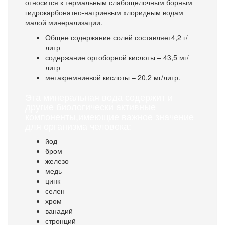
относится к термальным слабощелочным борным
гидрокарбонатно-натриевым хлоридным водам
малой минерализации.
Общее содержание солей составляет4,2 г/
литр
содержание ортоборной кислоты – 43,5 мг/
литр
метакремниевой кислоты – 20,2 мг/литр.
Эта минеральная вода содержит и
другие биологически активные
компоненты,имеющие важное значение
для организма человека:
йод
бром
железо
медь
цинк
селен
хром
ванадий
стронций