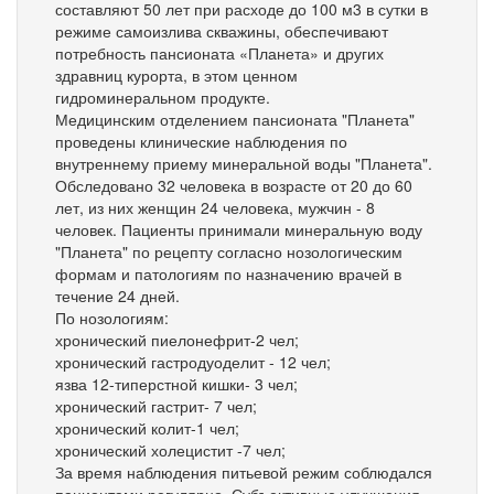
составляют 50 лет при расходе до 100 м3 в сутки в
режиме самоизлива скважины, обеспечивают
потребность пансионата «Планета» и других
здравниц курорта, в этом ценном
гидроминеральном продукте.
Медицинским отделением пансионата "Планета"
проведены клинические наблюдения по
внутреннему приему минеральной воды "Планета".
Обследовано 32 человека в возрасте от 20 до 60
лет, из них женщин 24 человека, мужчин - 8
человек. Пациенты принимали минеральную воду
"Планета" по рецепту согласно нозологическим
формам и патологиям по назначению врачей в
течение 24 дней.
По нозологиям:
хронический пиелонефрит-2 чел;
хронический гастродуоделит - 12 чел;
язва 12-типерстной кишки- 3 чел;
хронический гастрит- 7 чел;
хронический колит-1 чел;
хронический холецистит -7 чел;
За время наблюдения питьевой режим соблюдался
пациентами регулярно. Субъективные улучшения